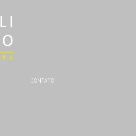
LI
DO
RES
CONTATO